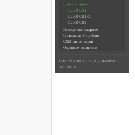
Блоки релейные
С 2000-СП1
С 2000-СП1-01
С 2000-СП2
Извещатели пожарные
Сигнальные Устройства
GSM-сигнализации
Охранные извещатели
Системы контроля и управления
доступом