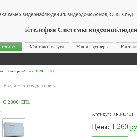
вка камер видеонаблюдения, видеодомофонов, ОПС, СКУД
 товаров
Монтаж и услуги
Наши партнеры
Контак
›
›
емы
Блоки релейные
С 2000-СП1
С 2000-СП1
Артикул: BR300401
Цена:
1 260 ру