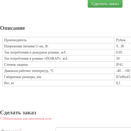
Сделать заказ
Описание
Производитель
Рубеж
Напряжение питания U-шс, B:
9...30
Ток потребления в дежурном режиме, мА:
0.05
Ток потребления в режиме «ПОЖАР», мА:
20
Степень защиты
IP41
Диапазон рабочих температур, °С
-40…+60
Габаритные размеры, мм
87х90х45
Вес, кг
0,1
Сделать заказ
* Обязательные для заполнения поля
*