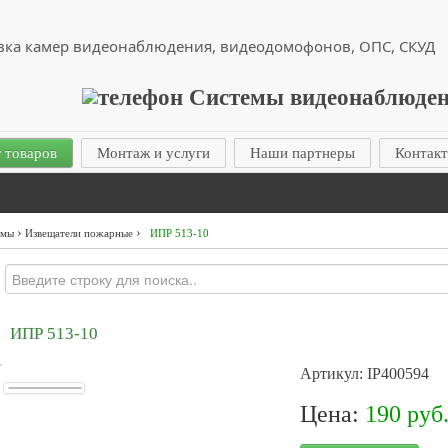
вка камер видеонаблюдения, видеодомофонов, ОПС, СКУД
 товаров
Монтаж и услуги
Наши партнеры
Контак
›
›
емы
Извещатели пожарные
ИПР 513-10
ИПР 513-10
Артикул: IP400594
Цена:
190 руб