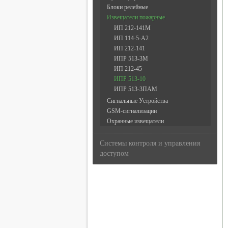
Блоки релейные
Извещатели пожарные
ИП 212-141М
ИП 114-5-А2
ИП 212-141
ИПР 513-3М
ИП 212-45
ИПР 513-10
ИПР 513-3ПАМ
Сигнальные Устройства
GSM-сигнализации
Охранные извещатели
Системы контроля и управления
доступом