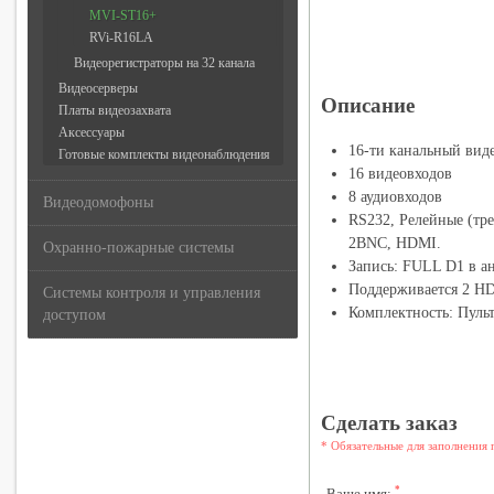
MVI-ST16+
RVi-R16LA
Видеорегистраторы на 32 канала
Видеосерверы
Описание
Платы видеозахвата
Аксессуары
16-ти канальный вид
Готовые комплекты видеонаблюдения
16 видеовходов
8 аудиовходов
Видеодомофоны
RS232, Релейные (тре
2BNC, HDMI.
Охранно-пожарные системы
Запись: FULL D1 в а
Поддерживается 2 H
Системы контроля и управления
Комплектность: Пуль
доступом
Сделать заказ
* Обязательные для заполнения 
*
Ваше имя: