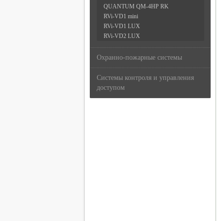
QUANTUM QM-4HP RK
RVi-VD1 mini
RVi-VD1 LUX
RVi-VD2 LUX
Охранно-пожарные системы
Системы контроля и управления
доступом