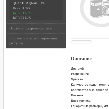
QUANTUM QM-4HP RK
RVi-VD1 mini
RVi-VD1 LUX
RVi-VD2 LUX
Охранно-пожарные системы
Системы контроля и управления
доступом
Описание
Дисплей
Разрешение
Яркость
Количество подкл. монит
Количество выз. панелей
Питание
Цвет корпуса
Габаритные размеры, мм